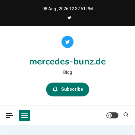
Skip
08 Aug., 2026
12:32:52 PM
to
content
mercedes-bunz.de
Blog
Subscribe