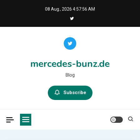
Skip
08 Aug., 2026
4:57:58 AM
to
content
mercedes-bunz.de
Blog
Subscribe