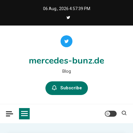
Skip
06 Aug., 2026
4:57:41 PM
to
content
mercedes-bunz.de
Blog
Subscribe